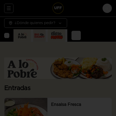
Abrir menu de navegación
Logi
¿Dónde quieres pedir?
Entradas
Ensalsa Fresca