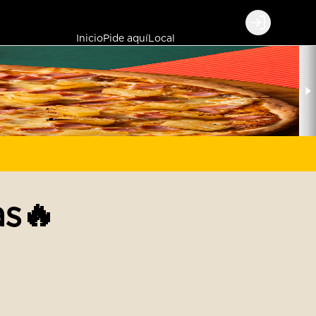
Login
Inicio
Pide aquí
Local
as🔥