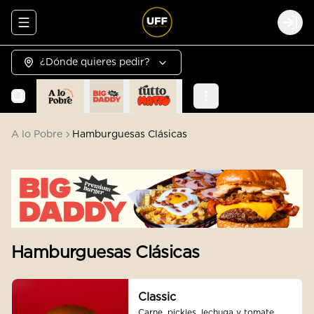
Abrir menu de navegación
Logi
¿Dónde quieres pedir?
A lo Pobre
Hamburguesas Clásicas
Hamburguesas Clásicas
Classic
Carne, pickles, lechuga y tomate. 