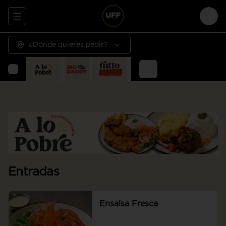
Abrir menu de navegación
Logi
¿Dónde quieres pedir?
Entradas
Ensalsa Fresca